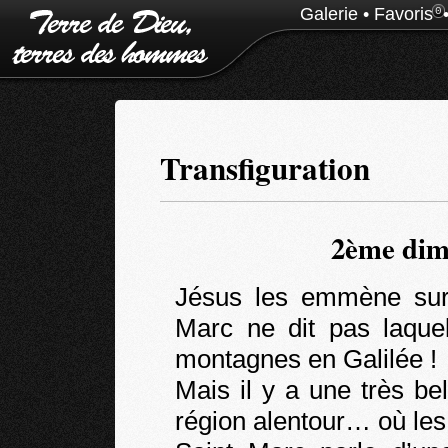
Galerie
•
Favoris
0
Transfiguration
2ème dim
Jésus les emmène su
Marc ne dit pas laque
montagnes en Galilée !
Mais il y a une très bell
région alentour… où les