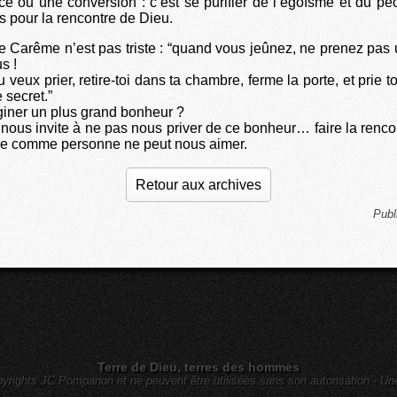
e ou une conversion : c’est se purifier de l’égoïsme et du pé
s pour la rencontre de Dieu.
 le Carême n’est pas triste : “quand vous jeûnez, ne prenez pas u
s !
u veux prier, retire-toi dans ta chambre, ferme la porte, et prie
e secret.”
iner un plus grand bonheur ?
nous invite à ne pas nous priver de ce bonheur… faire la renco
me comme personne ne peut nous aimer.
Retour aux archives
Publ
Terre de Dieu, terres des hommes
yrights JC Pompanon et ne peuvent être utilisées sans son autorisation - Un