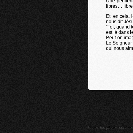
Une pénitenc
libres… libre
Et, en cela,
nous dit Jésu
“Toi, quand t
est là dans l
Peut-on imag
Le Seigneur 
qui nous ai
Toutes les photos sont cop