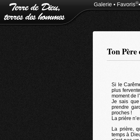
Galerie
•
Favoris
0
Ton Père e
Si le Carêm
plus fervent
moment de l’
Je sais que 
prendre gar
proches !
La prière n’e
La prière, q
temps à Dieu