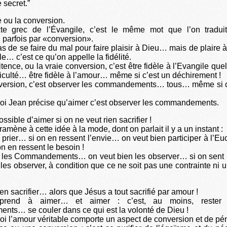
e secret.”
 ou la conversion.
te grec de l’Évangile, c’est le même mot que l’on traduit
 parfois par «conversion».
 pas de se faire du mal pour faire plaisir à Dieu… mais de plaire
cile… c’est ce qu’on appelle la fidélité.
tence, ou la vraie conversion, c’est être fidèle à l’Evangile quel
fficulté… être fidèle à l’amour… même si c’est un déchirement !
nversion, c’est observer les commandements… tous… même si ce
oi Jean précise qu’aimer c’est observer les commandements.
ossible d’aimer si on ne veut rien sacrifier !
amène à cette idée à la mode, dont on parlait il y a un instant :
 prier… si on en ressent l’envie… on veut bien participer à l’Euc
n en ressent le besoin !
ur les Commandements… on veut bien les observer… si on sent
 les observer, à condition que ce ne soit pas une contrainte ni u
en sacrifier… alors que Jésus a tout sacrifié par amour !
prend à aimer… et aimer : c’est, au moins, rester 
ts… se couler dans ce qui est la volonté de Dieu !
oi l’amour véritable comporte un aspect de conversion et de pé