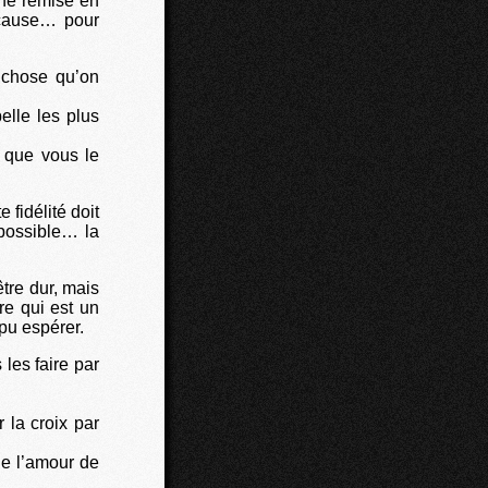
une remise en
 cause… pour
 chose qu’on
elle les plus
i que vous le
 fidélité doit
 possible… la
tre dur, mais
re qui est un
pu espérer.
les faire par
 la croix par
ue l’amour de