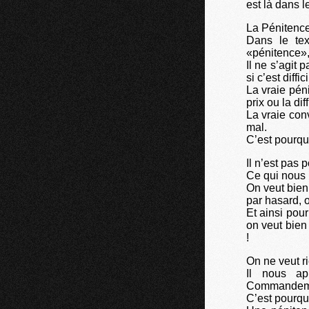
est là dans l
La Pénitence
Dans le tex
«pénitence»,
Il ne s’agit
si c’est diffi
La vraie péni
prix ou la di
La vraie co
mal.
C’est pourqu
Il n’est pas p
Ce qui nous r
On veut bien
par hasard, o
Et ainsi po
on veut bien
!
On ne veut ri
Il nous ap
Commandemen
C’est pourqu