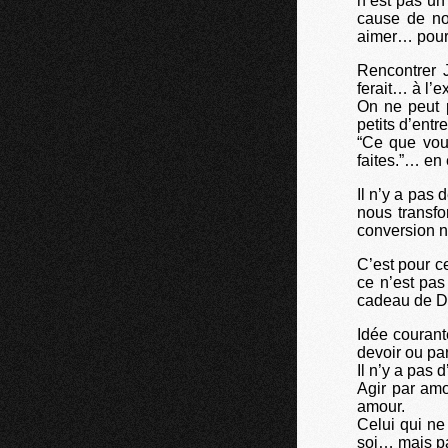
n’est pas un
cause de no
aimer… pour 
Rencontrer 
ferait… à l’
On ne peut p
petits d’entre
“Ce que vous
faites.”… en 
Il n’y a pas 
nous transfo
conversion n
C’est pour c
ce n’est pas
cadeau de D
Idée courant
devoir ou par
Il n’y a pas 
Agir par amo
amour.
Celui qui ne
soi… mais pa