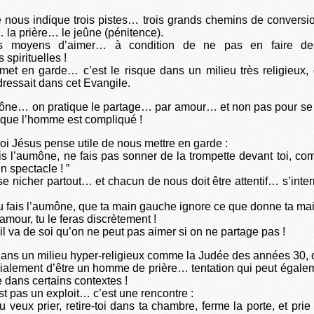
 nous indique trois pistes… trois grands chemins de conversi
… la prière… le jeûne (pénitence).
ds moyens d’aimer… à condition de ne pas en faire de
spirituelles !
met en garde… c’est le risque dans un milieu très religieux,
dressait dans cet Evangile.
mône… on pratique le partage… par amour… et non pas pour se 
i que l’homme est compliqué !
oi Jésus pense utile de nous mettre en garde :
is l’aumône, ne fais pas sonner de la trompette devant toi, c
n spectacle ! ”
 se nicher partout… et chacun de nous doit être attentif… s’inter
tu fais l’aumône, que ta main gauche ignore ce que donne ta mai
r amour, tu le feras discrètement !
 il va de soi qu’on ne peut pas aimer si on ne partage pas !
ans un milieu hyper-religieux comme la Judée des années 30, 
cialement d’être un homme de prière… tentation qui peut égalem
 dans certains contextes !
st pas un exploit… c’est une rencontre :
u veux prier, retire-toi dans ta chambre, ferme la porte, et pri