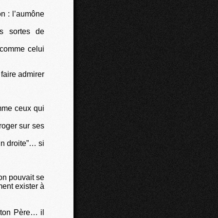
on : l’aumône
s sortes de
 comme celui
faire admirer
omme ceux qui
roger sur ses
n droite”… si
on pouvait se
ent exister à
e ton Père… il