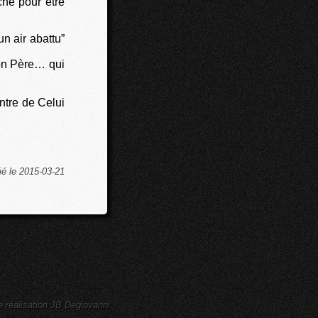
ché pour être
n air abattu”
 ton Père… qui
ntre de Celui
ié le 2015-03-21
e réalisation JB Degiovanni