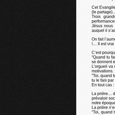
Cet Evangile
(le partage)
Trois gran
performances 
Jésus nous 
auquel il s’a
On fait l’au
!… Il est vra
C’est pourqu
“Quand tu fa
se donnent e
L’orgueil va
motivations.
“Toi, quand 
tu le fais pa
En tout cas :
La prière… d
prévaloir so
notre époque
La prière n’e
“Toi, quand t