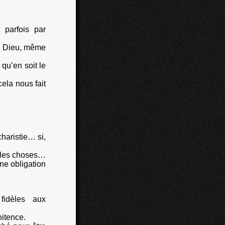
 parfois par
 à Dieu, même
 qu’en soit le
la nous fait
haristie… si,
 les choses…
ne obligation
fidèles aux
nitence.