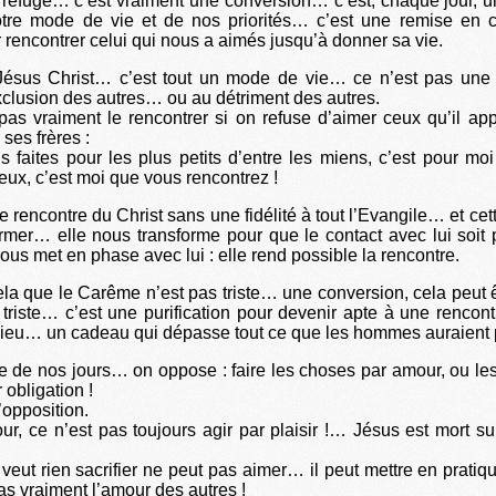
 refuge… c’est vraiment une conversion… c’est, chaque jour, 
tre mode de vie et de nos priorités… c’est une remise en
rencontrer celui qui nous a aimés jusqu’à donner sa vie.
Jésus Christ… c’est tout un mode de vie… ce n’est pas une
exclusion des autres… ou au détriment des autres.
as vraiment le rencontrer si on refuse d’aimer ceux qu’il app
 ses frères :
 faites pour les plus petits d’entre les miens, c’est pour mo
eux, c’est moi que vous rencontrez !
de rencontre du Christ sans une fidélité à tout l’Evangile… et cette
rmer… elle nous transforme pour que le contact avec lui soit
ous met en phase avec lui : elle rend possible la rencontre.
ela que le Carême n’est pas triste… une conversion, cela peut ê
 triste… c’est une purification pour devenir apte à une rencont
ieu… un cadeau qui dépasse tout ce que les hommes auraient 
e de nos jours… on oppose : faire les choses par amour, ou les 
 obligation !
d’opposition.
ur, ce n’est pas toujours agir par plaisir !… Jésus est mort sur
 veut rien sacrifier ne peut pas aimer… il peut mettre en pratiq
s vraiment l’amour des autres !