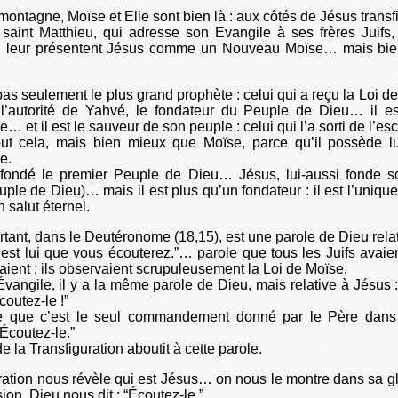
a montagne, Moïse et Elie sont bien là : aux côtés de Jésus transf
saint Matthieu, qui adresse son Evangile à ses frères Juifs, 
ui leur présentent Jésus comme un Nouveau Moïse… mais bie
pas seulement le plus grand prophète : celui qui a reçu la Loi de
 l’autorité de Yahvé, le fondateur du Peuple de Dieu… il e
… et il est le sauveur de son peuple : celui qui l’a sorti de l’es
out cela, mais bien mieux que Moïse, parce qu’il possède 
e.
 fondé le premier Peuple de Dieu… Jésus, lui-aussi fonde so
le de Dieu)… mais il est plus qu’un fondateur : il est l’uniqu
n salut éternel.
rtant, dans le Deutéronome (18,15), est une parole de Dieu relat
C’est lui que vous écouterez.”… parole que tous les Juifs avaien
aient : ils observaient scrupuleusement la Loi de Moïse.
Évangile, il y a la même parole de Dieu, mais relative à Jésus : 
outez-le !”
e que c’est le seul commandement donné par le Père dan
Écoutez-le.”
 de la Transfiguration aboutit à cette parole.
ration nous révèle qui est Jésus… on nous le montre dans sa g
ion, Dieu nous dit : “Écoutez-le.”