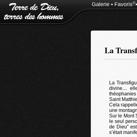
Galerie
•
Favoris
0
La Transf
La Transfigu
divine… ell
théophanies 
Saint Matthi
Cela rappell
une montagne
Sur le Mont 
le seul pers
de Dieu” est
s’était manif