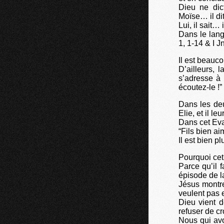
Dieu ne dic
Moïse… il di
Lui, il sait… i
Dans le lang
1, 1-14 & I J
Il est beauc
D’ailleurs, 
s’adresse à 
écoutez-le !”
Dans les de
Elie, et il leu
Dans cet Eva
“Fils bien ai
Il est bien p
Pourquoi ce
Parce qu’il 
épisode de l
Jésus montr
veulent pas 
Dieu vient d
refuser de c
Nous qui av