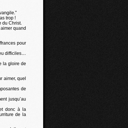
vangile.”
s trop !
e du Christ.
s aimer quand
frances pour
u difficiles…
 la gloire de
r aimer, quel
mposantes de
ment jusqu’au
et donc à la
rriture de la