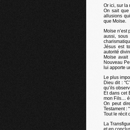
Or ici, sur l
On sait que 
allusions q
que Moïse.
Moïse n’est 
aussi, sous
charismatique
Jésus est t
autorité divin
Moïse avait
Nouveau Peup
lui apporte u
Le plus impo
Dieu dit : “
qu’ils observ
Et dans cet 
mon Fils… éc
On peut dir
Testament : “
Tout le récit
La Transfigu
et en conclus