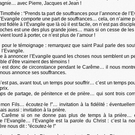
gnie… avec Pierre, Jacques et Jean !
 Timothée : “Prends ta part de souffrances pour l’annonce de l’E
 l’Evangile comporte une part de souffrances… cela, on n’aime pa
est fidèle à l’Évangile que là où il est facile, on n’est pas discipl
oches est une des plus grande joies… mais si on cesse de le
ient lourd à porter, ce n’est plus de l’amour !
pour le témoignage : remarquez que saint Paul parle des souf
 l’Evangile.
e à annoncer l’Evangile quand les choses nous semblent un pe
ible d’être vraiment des témoins !
 est donc de circonstance pendant le Carême… il nous montre
 nous annonce ses souffrances.
est pas, avant tout, un temps pour souffrir… c’est un temps pou
prix.
mps de partage, de pénitence et de prière… qui sont trois co
t mon Fils… écoutez-le !”… invitation à la fidélité : éventuelle
is aussi : invitation à la prière.
 Carême si on ne donne pas plus de temps à la prière… 
e l’Evangile… l’Evangile est la parole du Christ : c’est la nou
re nous dit : “écoutez-le !”