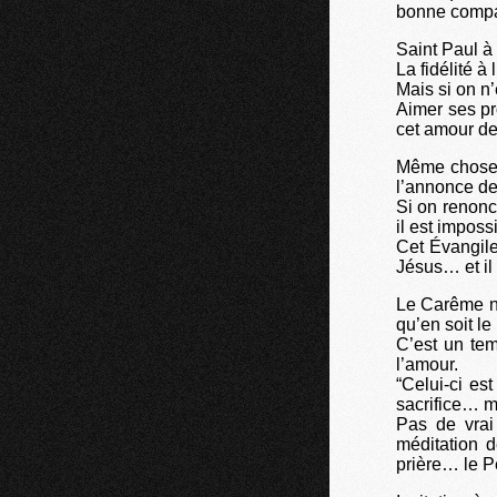
bonne compa
Saint Paul à
La fidélité à
Mais si on n’
Aimer ses pr
cet amour dev
Même chose 
l’annonce de
Si on renonc
il est imposs
Cet Évangile
Jésus… et il
Le Carême n’
qu’en soit le 
C’est un te
l’amour.
“Celui-ci es
sacrifice… ma
Pas de vrai
méditation d
prière… le Pè