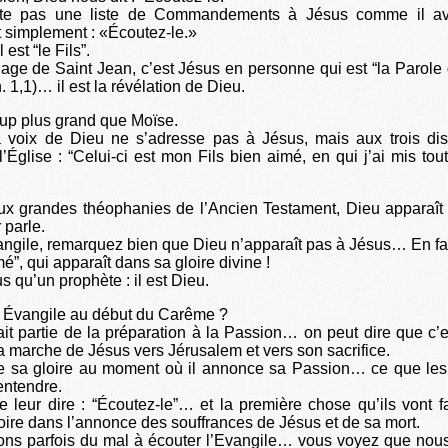
te pas une liste de Commandements à Jésus comme il ava
t simplement : «Écoutez-le.»
l est “le Fils”.
age de Saint Jean, c’est Jésus en personne qui est “la Parole 
n. 1,1)… il est la révélation de Dieu.
oup plus grand que Moïse.
la voix de Dieu ne s’adresse pas à Jésus, mais aux trois di
l’Église : “Celui-ci est mon Fils bien aimé, en qui j’ai mis to
ux grandes théophanies de l’Ancien Testament, Dieu apparaît 
r parle.
ngile, remarquez bien que Dieu n’apparaît pas à Jésus… En fait, 
mé”, qui apparaît dans sa gloire divine !
lus qu’un prophète : il est Dieu.
t Évangile au début du Carême ?
fait partie de la préparation à la Passion… on peut dire que c’e
a marche de Jésus vers Jérusalem et vers son sacrifice.
e sa gloire au moment où il annonce sa Passion… ce que les 
entendre.
e leur dire : “Écoutez-le”… et la première chose qu’ils vont fai
roire dans l’annonce des souffrances de Jésus et de sa mort.
ons parfois du mal à écouter l’Evangile… vous voyez que no