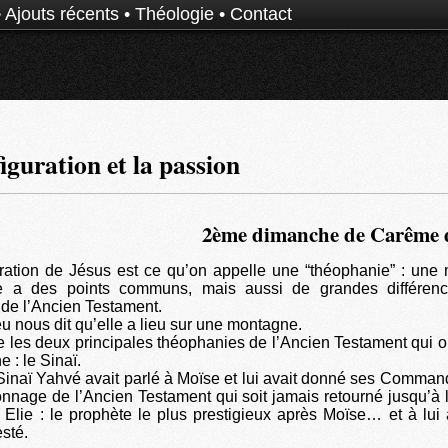
•
Ajouts récents
•
Théologie
•
Contact
iguration et la passion
2ème dimanche de Carême d
ration de Jésus est ce qu’on appelle une “théophanie” : une 
e a des points communs, mais aussi de grandes différen
de l’Ancien Testament.
eu nous dit qu’elle a lieu sur une montagne.
e les deux principales théophanies de l’Ancien Testament qui on
 : le Sinaï.
Sinaï Yahvé avait parlé à Moïse et lui avait donné ses Comm
onnage de l’Ancien Testament qui soit jamais retourné jusqu’à
 Elie : le prophète le plus prestigieux après Moïse… et à lui
esté.