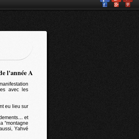
e l'année A
manifestation
ces avec les
t eu lieu sur
andements… et
 la “montagne
 aussi, Yahvé