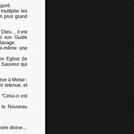
iguré.
multiplie les
n plus grand
 Dieu… il est
st son Guide
clavage.
lui-même une
n Eglise (le
e Sauveur qui
ive à Moïse :
t retenue, et
“Celui-ci est
s le Nouveau
loire divine…