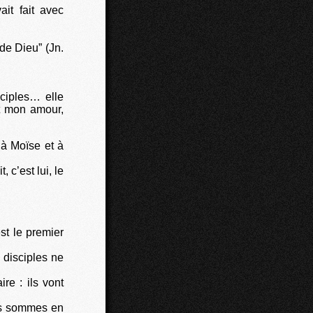
it fait avec
de Dieu” (Jn.
sciples… elle
ut mon amour,
à Moïse et à
c’est lui, le
st le premier
disciples ne
re : ils vont
us sommes en