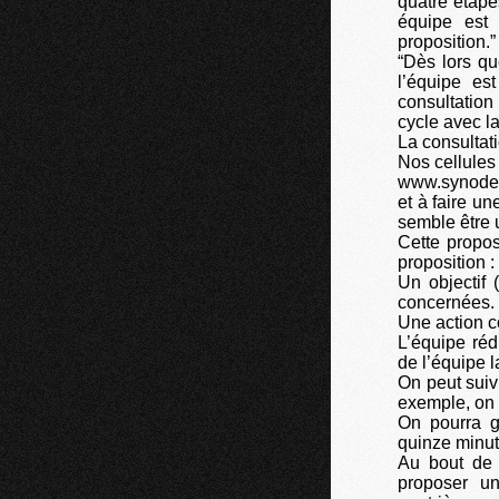
quatre étape
équipe est
proposition.”
“Dès lors qu
l’équipe es
consultation
cycle avec l
La consultati
Nos cellules 
www.synode.
et à faire un
semble être 
Cette propos
proposition :
Un objectif 
concernées.
Une action c
L’équipe réd
de l’équipe l
On peut suiv
exemple, on 
On pourra g
quinze minute
Au bout de t
proposer un