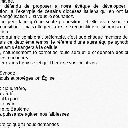
emaine.
as défendu de proposer à notre évêque de développer l
tion, à l’exemple de certains diocèses italiens qui en ont 
évangélisation… si vous le souhaitez.
e peut faire qu’une seule proposition, et elle est dissoute
oposition… mais elle peut aussi se reconstituer et se réinscrire
tion.
ce qui me semblerait préférable, c’est que chaque membre de 
ans ce deuxième temps, le référent d’une autre équipe synod
s amis étrangers à la cellule.
 naturellement, le carnet de route sera utile et donnera des p
les rencontres.
ur vous bénisse, et qu’il bénisse vos initiatives.
 Synode :
nduis et protèges ton Église
ait la lumière,
 vérité,
it la paix,
couvrir
 notre Baptême
a puissance agit en nos faiblesses
re ce que tu nous demandes