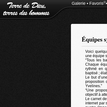
Galerie
•
Favoris
0
Équipes s
Voici quelq
une équipe sy
“Tous les ba
Chaque équi
rythmé en q
baptisé ; éla
Le but d’un
proposition 
Yvelines.”
“Une proposi
objectif à at
Le carnet de
internet par 