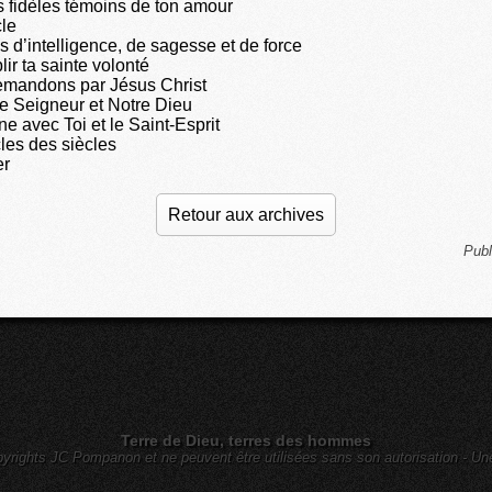
s fidèles témoins de ton amour
cle
 d’intelligence, de sagesse et de force
ir ta sainte volonté
emandons par Jésus Christ
re Seigneur et Notre Dieu
gne avec Toi et le Saint-Esprit
cles des siècles
er
Retour aux archives
Publ
Terre de Dieu, terres des hommes
yrights JC Pompanon et ne peuvent être utilisées sans son autorisation - Un