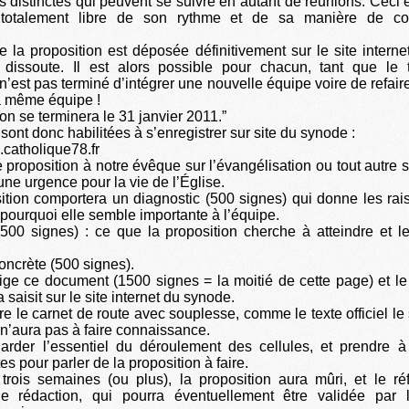
s distinctes qui peuvent se suivre en autant de réunions. Ceci 
 totalement libre de son rythme et de sa manière de con
e la proposition est déposée définitivement sur le site intern
t dissoute. Il est alors possible pour chacun, tant que le
 n’est pas terminé d’intégrer une nouvelle équipe voire de refai
a même équipe !
on se terminera le 31 janvier 2011.”
sont donc habilitées à s’enregistrer sur site du synode :
catholique78.fr
e proposition à notre évêque sur l’évangélisation ou tout autre 
une urgence pour la vie de l’Église.
ition comportera un diagnostic (500 signes) qui donne les rai
 pourquoi elle semble importante à l’équipe.
(500 signes) : ce que la proposition cherche à atteindre et 
oncrète (500 signes).
ige ce document (1500 signes = la moitié de cette page) et l
a saisit sur le site internet du synode.
re le carnet de route avec souplesse, comme le texte officiel le
n’aura pas à faire connaissance.
arder l’essentiel du déroulement des cellules, et prendre à
s pour parler de la proposition à faire.
rois semaines (ou plus), la proposition aura mûri, et le ré
e rédaction, qui pourra éventuellement être validée par l