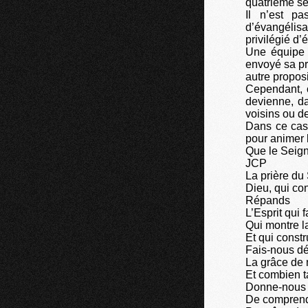
quatrième s
Il n’est p
d’évangélisa
privilégié d’
Une équipe n
envoyé sa pr
autre proposi
Cependant, 
devienne, d
voisins ou de
Dans ce cas,
pour animer 
Que le Seigne
JCP
La prière du
Dieu, qui co
Répands
L’Esprit qui f
Qui montre la
Et qui constru
Fais-nous dé
La grâce de
Et combien t
Donne-nous
De comprend