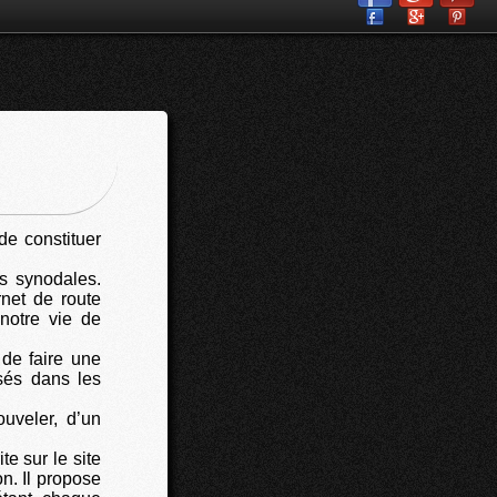
e constituer
es synodales.
net de route
notre vie de
de faire une
isés dans les
ouveler, d’un
e sur le site
on. Il propose