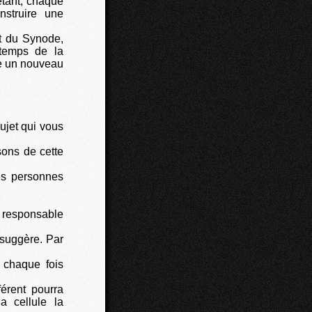
étant, chaque
struire une
et du Synode,
 temps de la
re un nouveau
sujet qui vous
sons de cette
les personnes
e responsable
 suggère. Par
 chaque fois
férent pourra
a cellule la