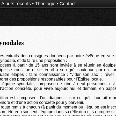
•
Ajouts récents
•
Théologie
•
Contact
ynodales
ues extraits des consignes données par notre évêque en vue d
nodale, et de faire une proposition :
ptisés à partir de 15 ans sont invités à se réunir en équip
pe se constitue et se réunit à son gré, soutenue par un car
uatre étapes : faire connaissance ; “vider son sac” ; rêver 
borer des propositions responsables pour l’Église locale.
e équipe synodale, composée de cinq à neuf personnes, est 
d’action concrète, pour vivre aujourd’hui et demain, en bapt
tion est composée d’un diagnostic sur ce qu’il faudrait ren
teindre et d’une action concrète pour y parvenir.
 route remis à chacun (à partir du moment où l’équipe est inscrit
son référent) soutient l’équipe dans sa réflexion et sa progressi