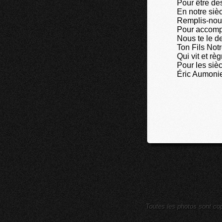
Pour être de
En notre siè
Remplis-nous
Pour accompl
Nous te le d
Ton Fils Not
Qui vit et rè
Pour les siè
Éric Aumoni
Toutes les photos sont cop