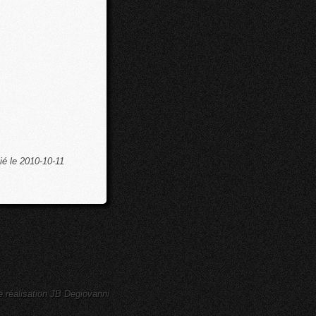
ié le 2010-10-11
e réalisation JB Degiovanni