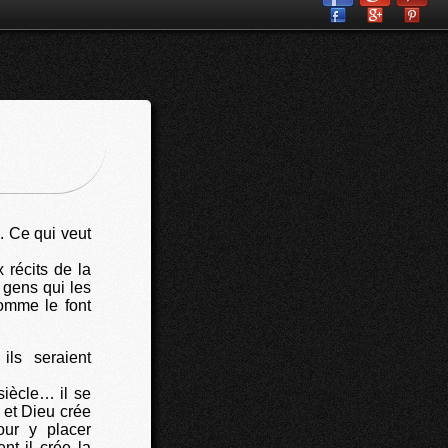
s. Ce qui veut
 récits de la
 gens qui les
comme le font
ls seraient
siècle… il se
 et Dieu crée
ur y placer
t il crée la