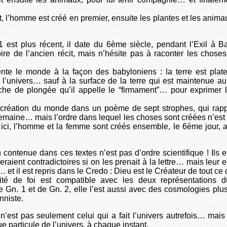
, l’homme est créé en premier, ensuite les plantes et les animau
1 est plus récent, il date du 6ème siècle, pendant l’Exil à 
pire de l’ancien récit, mais n’hésite pas à raconter les chose
ente le monde à la façon des babyloniens : la terre est plate
 l’univers… sauf à la surface de la terre qui est maintenue a
che de plongée qu’il appelle le “firmament”… pour exprimer l
a création du monde dans un poème de sept strophes, qui rapp
semaine… mais l’ordre dans lequel les choses sont créées n’est 
ici, l’homme et la femme sont créés ensemble, le 6ème jour, a
n contenue dans ces textes n’est pas d’ordre scientifique ! Ils 
eraient contradictoires si on les prenait à la lettre… mais leur
et il est repris dans le Credo : Dieu est le Créateur de tout ce q
rité de foi est compatible avec les deux représentations 
de Gn. 1 et de Gn. 2, elle l’est aussi avec des cosmologies plu
nniste.
n’est pas seulement celui qui a fait l’univers autrefois… mais c
e particule de l’univers, à chaque instant.