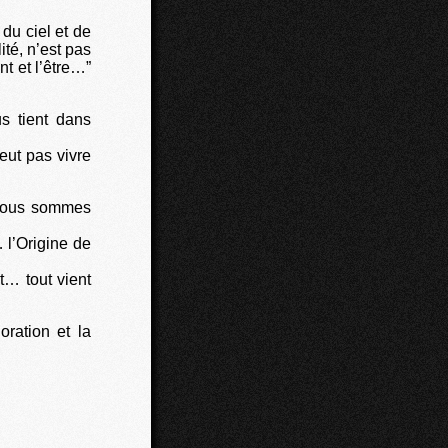
 du ciel et de
lité, n’est pas
t et l’être…”
s tient dans
eut pas vivre
i nous sommes
… l’Origine de
t… tout vient
oration et la