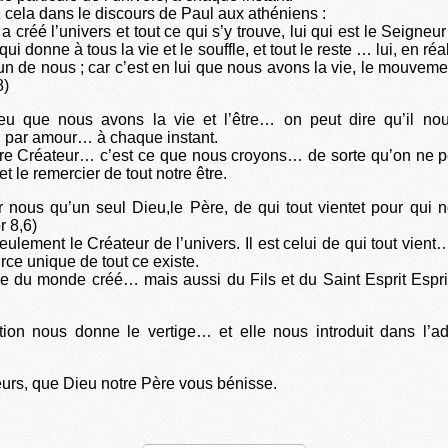
 cela dans le discours de Paul aux athéniens :
a créé l’univers et tout ce qui s’y trouve, lui qui est le Seigneur
qui donne à tous la vie et le souffle, et tout le reste … lui, en réa
un de nous ; car c’est en lui que nous avons la vie, le mouvemen
8)
eu que nous avons la vie et l’être… on peut dire qu’il nou
 par amour… à chaque instant.
tre Créateur… c’est ce que nous croyons… de sorte qu’on ne p
et le remercier de tout notre être.
ur nous qu’un seul Dieu,le Père, de qui tout vientet pour qu
r 8,6)
seulement le Créateur de l’univers. Il est celui de qui tout vient
rce unique de tout ce existe.
gine du monde créé… mais aussi du Fils et du Saint Esprit Espri
tion nous donne le vertige… et elle nous introduit dans l’ad
eurs, que Dieu notre Père vous bénisse.