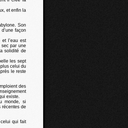
x, et enfin la
Babylone. Son
s d’une façon
 et l’eau est
u sec par une
a solidité de
elle les sept
plus celui du
près le reste
emploient des
 enseignement
ui existe.
du monde, si
s récentes de
elui qui fait