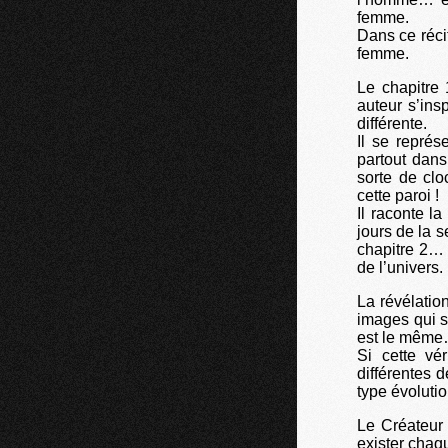
femme.
Dans ce récit
femme.
Le chapitre 
auteur s’ins
différente.
Il se représ
partout dans
sorte de clo
cette paroi !
Il raconte l
jours de la 
chapitre 2… 
de l’univers.
La révélatio
images qui s
est le même… 
Si cette vé
différentes 
type évolutio
Le Créateur 
exister chaqu