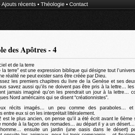
•
Ajouts récents
•
Théologie
•
Contact
e des Apôtres - 4
iel et de la terre
e la terre” est une expression biblique qui désigne tout l’univer
e réalité ne peut exister sans être créée par Dieu.
sez les premiers chapitres du livre de la Genèse et ses deux
us savez aussi qu’ils ne doivent pas être pris à la lettre… les
’ont jamais imaginé qu’on les prendrait un jour à la lettre… 
ues Nord américains qui se disent “créationnistes”.
ux récits imagés… un peu comme des paraboles… et i
 entre eux si on les interprétait littéralement.
2 est le plus ancien, on pense qu’il a été écrit avant le 6ème 
e monde à la façon des nomades… au départ il y a un désert…
 homme… ensuite un jardin (une oasis dans le désert) po
 ensuite les animaux, pour lui tenir compagnie… et finalemen