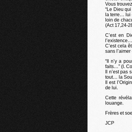
Vous trouvez
“Le Dieu qui 
la terre… lui 
loin de chac
(Act 17,24-2
C’est en Di
l’existence…
C’est cela ê
sans l’aimer 
“Il n’y a po
faits…” (I. Co
Il n’est pas 
tout… la Sou
Il est l’Ori
de lui.
Cette révéla
louange.
Frères et so
JCP