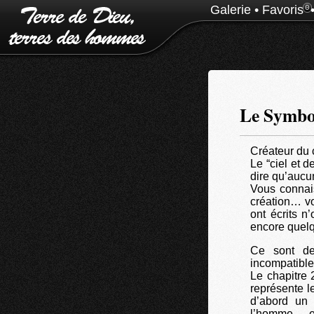
Galerie
•
Favoris
0
Le Symbol
Créateur du c
Le “ciel et d
dire qu’aucun
Vous connais
création… vo
ont écrits n
encore quelq
Ce sont de
incompatibles
Le chapitre 
représente l
d’abord un
l’homme… et