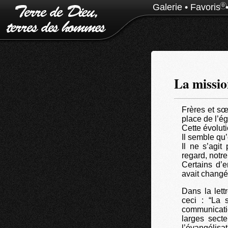
Galerie
•
Favoris
0
La missio
Frères et sœ
place de l’ég
Cette évolut
Il semble qu’
Il ne s’agit
regard, notre
Certains d’e
avait changé
Dans la lett
ceci : “La 
communicatio
larges secte
l’évangélisat