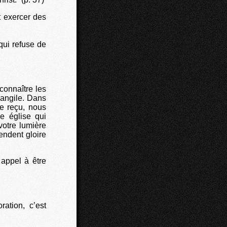
t exercer des
qui refuse de
onnaître les
vangile. Dans
ge reçu, nous
e église qui
votre lumière
endent gloire
 appel à être
ation, c’est