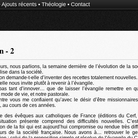
•
Ajouts récents
•
Théologie
•
Contact
n - 2
urs, nous parlions, la semaine dernière de l’évolution de la soc
lise dans la société.
ion demande-t-elle d’inventer des recettes totalement nouvelles.
elle nous invite plutôt à revenir à l’évangile.
 pas tant d’innover… que de laisser l’évangile remettre en q
 mode de vie, et notre pastorale.
ntre vous me confiaient qu’avec le désir d’être missionnaires
, au cours de ces années.
re des évêques aux catholiques de France (éditions du Cerf, 
situation présente comprend des difficultés nouvelles. C’est
n de la foi qui est aujourd’hui compromise ou rendue très diff
urs de la société française. Nous avons à… retrouver le ges
ion : celui de la proposition simple et résolue de l’évangile du Ch