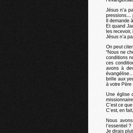
Jésus n’a pa
pressions… pu
Il demande à 
Et quand Jac
les recevoir,
Jésus n’a pa
On peut citer
“Nous ne ch
conditions n
ces conditio
avons à dev
évangélise… 
brille aux y
à votre Père 
Une église q
missionnaire
C’est ce que 
C’est, en fai
Nous avons 
l’essentiel ?
Je dirais plu