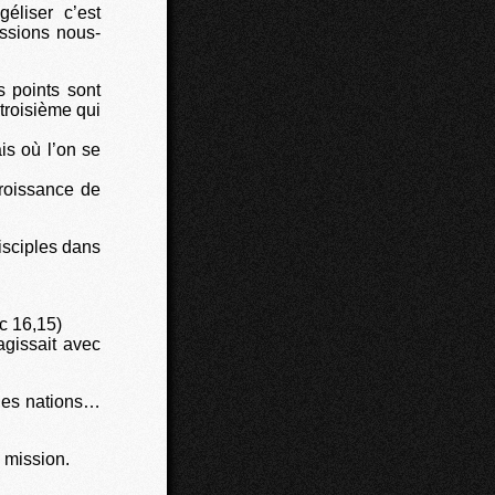
éliser c’est
ssions nous-
s points sont
troisième qui
is où l’on se
croissance de
isciples dans
rc 16,15)
agissait avec
les nations…
 mission.