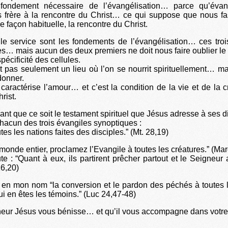
 fondement nécessaire de l’évangélisation… parce qu’évang
s frère à la rencontre du Christ… ce qui suppose que nous fa
 façon habituelle, la rencontre du Christ.
 le service sont les fondements de l’évangélisation… ces troi
es… mais aucun des deux premiers ne doit nous faire oublier le 
spécificité des cellules.
t pas seulement un lieu où l’on se nourrit spirituellement… ma
donner.
 caractérise l’amour… et c’est la condition de la vie et de la 
rist.
ant que ce soit le testament spirituel que Jésus adresse à ses d
chacun des trois évangiles synoptiques :
utes les nations faites des disciples.” (Mt. 28,19)
 monde entier, proclamez l’Evangile à toutes les créatures.” (Ma
te : “Quant à eux, ils partirent prêcher partout et le Seigneur 
16,20)
 en mon nom “la conversion et le pardon des péchés à toutes 
ui en êtes les témoins.” (Luc 24,47-48)
eur Jésus vous bénisse… et qu’il vous accompagne dans votre