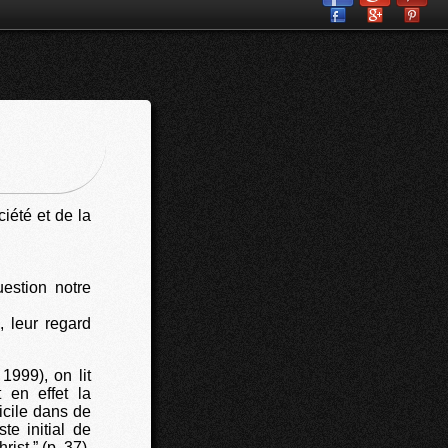
iété et de la
uestion notre
, leur regard
1999), on lit
 en effet la
icile dans de
te initial de
rist.” (p. 37)