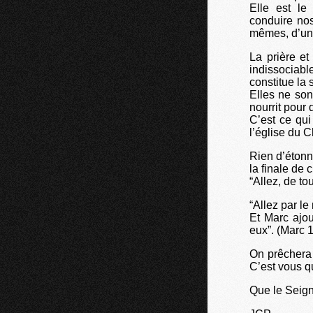
Elle est le
conduire no
mêmes, d’une
La prière et
indissociabl
constitue la 
Elles ne son
nourrit pour 
C’est ce qui
l’église du Ch
Rien d’étonn
la finale de 
“Allez, de to
“Allez par le
Et Marc ajou
eux”. (Marc 
On prêchera
C’est vous q
Que le Seign