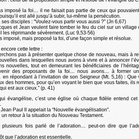
s imposé la foi… il ne faisait pas partie de ceux qui pouvaien
isqu’il est allé jusqu’à subir, lui-même la persécution.
ses disciples : “Voulez-vous partir vous aussi ?” (Jn 6,67)
ques et Jean veulent faire tomber le feu du ciel sur un village 
 il les réprimande sévèrement. (Luc 9,53-56)
s imposé, mais proposé la foi, d’une façon simple et résolue.
 encore cette lettre :
erchons pas à présenter quelque chose de nouveau, mais à rec
ouvelles dans lesquelles nous avons à vivre et à annoncer l’é
ns nouvelles, tout en demeurant les bénéficiaires de l’hérita
enir des proposants de la foi… nous avons… à former un
en répondant à l’invitation de son Seigneur (Mt. 5,16) : Que 
eux des hommes, pour qu’en voyant le bien que vous faites, ils r
qui est aux cieux.” (p. 41)
ui évangélise, c’est une église où chaque fidèle entend cet
.
Jean Paul II appelait la “Nouvelle évangélisation”.
t, un retour à la situation du Nouveau Testament.
plusieurs fois parlé de l’adoration… peut-on dire que l’ador
tôt que l’adoration est essentielle.