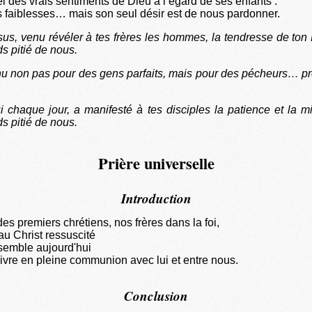
pel des vrais sentiments de Dieu à l’égard de ses enfants :
os faiblesses… mais son seul désir est de nous pardonner.
us, venu révéler à tes frères les hommes, la tendresse de ton 
 pitié de nous.
nu non pas pour des gens parfaits, mais pour des pécheurs… pr
i chaque jour, a manifesté à tes disciples la patience et la m
 pitié de nous.
Prière universelle
Introduction
es premiers chrétiens, nos frères dans la foi,
u Christ ressuscité
semble aujourd'hui
vivre en pleine communion avec lui et entre nous.
Conclusion