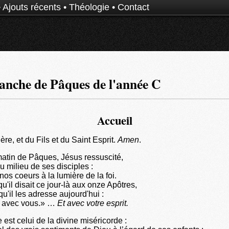
•
Ajouts récents
•
Théologie
•
Contact
nche de Pâques de l'année C
Accueil
e, et du Fils et du Saint Esprit.
Amen
.
tin de Pâques, Jésus ressuscité,
u milieu de ses disciples :
r nos coeurs à la lumière de la foi.
u'il disait ce jour-là aux onze Apôtres,
qu'il les adresse aujourd'hui :
t avec vous.» …
Et avec votre esprit.
est celui de la divine miséricorde :