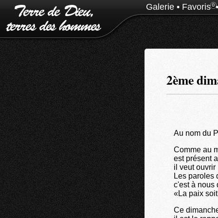
Galerie
•
Favoris
0
2ème dima
Au nom du Pèr
Comme au ma
est présent a
il veut ouvri
Les paroles q
c'est à nous 
«La paix soi
Ce dimanche 