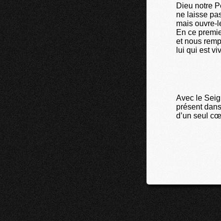
Dieu notre P
ne laisse pas
mais ouvre-le
En ce premie
et nous remp
lui qui est v
Avec le Seig
présent dans
d’un seul cœ