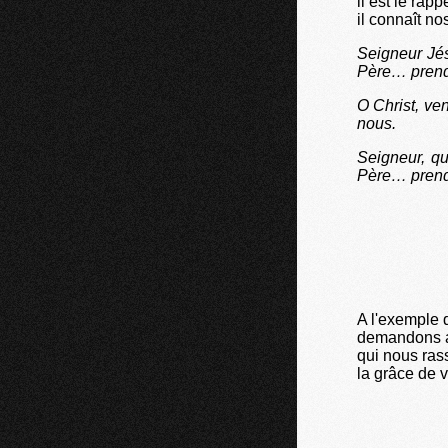
il est le rap
il connaît n
Seigneur Jés
Père… prends
O Christ, ve
nous.
Seigneur, qu
Père… prends
A l'exemple d
demandons a
qui nous ras
la grâce de 