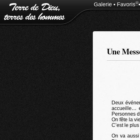
Galerie
•
Favoris
0
Une Messe
Deux événem
accueille… et
Personnes div
On fête la vi
C’est le plus
On va aussi 