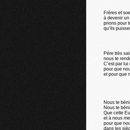
Frères et soe
à devenir un 
prions pour 
qu’ils puisse
Père très sai
nous te rendo
C’est par lui
pour que nou
et pour que 
Nous te bénis
Nous te bénis
Que cette Eu
et à nous me
pour que nou
dans les sièc