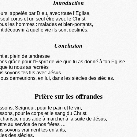
Introduction
urs, appelés par Dieu, avec toute l’Eglise,
seul corps et un seul être avec le Christ,
tous les hommes : malades et bien-portants,
nt découvrir à quelle vie ils sont destinés.
Conclusion
nt et plein de tendresse
ns grâce pour l’Esprit de vie que tu as donné à ton Eglise.
 que tu nous as recréés
s soyons tes fils avec Jésus
nous demeurions, en lui, dans les siècles des siècles.
Prière sur les offrandes
sons, Seigneur, pour le pain et le vin,
sons, pour le corps et le sang du Christ.
charistie nous aide à marcher à la suite de Jésus,
ttre au service de nos frères …
s soyons vraiment tes enfants,
les des siècles.