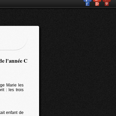
 de l'année C
ge Marie les
it : les trois
ait enfant de