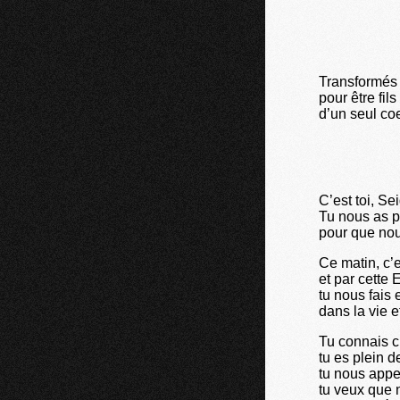
Transformés 
pour être fil
d’un seul co
C’est toi, S
Tu nous as p
pour que nou
Ce matin, c’e
et par cette 
tu nous fais 
dans la vie 
Tu connais c
tu es plein d
tu nous appe
tu veux que n