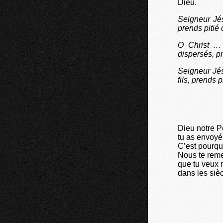
Dieu.
Seigneur Jé
prends pitié
O Christ … 
dispersés, p
Seigneur Jés
fils, prends 
Dieu notre P
tu as envoyé 
C’est pourquo
Nous te remer
que tu veux n
dans les sièc