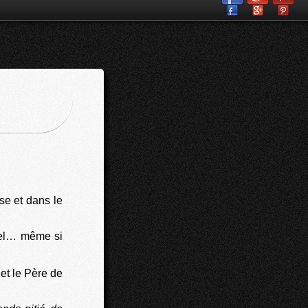
se et dans le
pel… même si
et le Père de