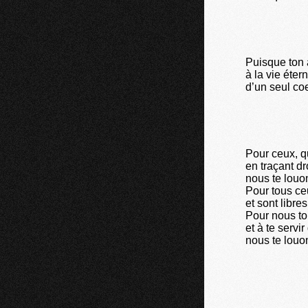
Puisque ton 
à la vie étern
d’un seul co
Pour ceux, qu
en traçant dr
nous te louo
Pour tous ce
et sont libr
Pour nous to
et à te servir
nous te louon