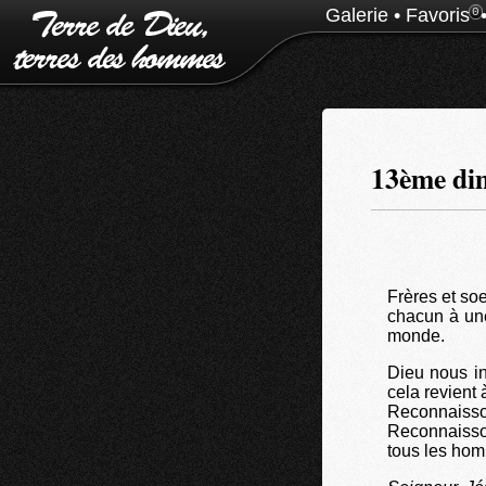
Galerie
•
Favoris
0
13ème dim
Frères et so
chacun à une
monde.
Dieu nous i
cela revient 
Reconnaisson
Reconnaisson
tous les ho