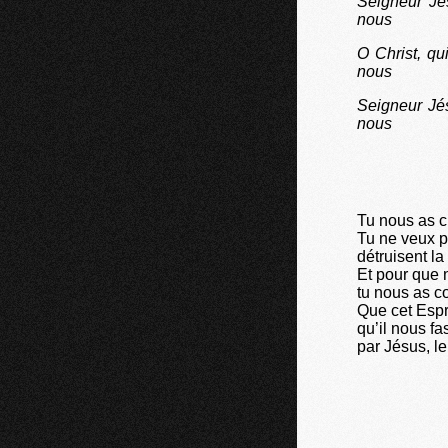
Seigneur Jés
nous
O Christ, q
nous
Seigneur Jés
nous
Tu nous as ch
Tu ne veux p
détruisent la
Et pour que 
tu nous as c
Que cet Espri
qu’il nous f
par Jésus, le