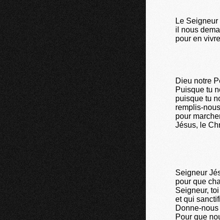
Le Seigneur 
il nous dema
pour en vivr
Dieu notre Pè
Puisque tu no
puisque tu n
remplis-nous
pour marcher 
Jésus, le Chr
Seigneur Jés
pour que cha
Seigneur, to
et qui sancti
Donne-nous f
Pour que nou