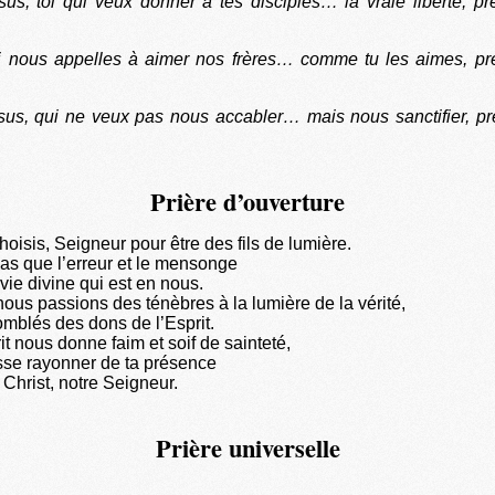
us, toi qui veux donner à tes disciples… la vraie liberté, pr
ui nous appelles à aimer nos frères… comme tu les aimes, pre
us, qui ne veux pas nous accabler… mais nous sanctifier, pr
Prière d’ouverture
oisis, Seigneur pour être des fils de lumière.
as que l’erreur et le mensonge
 vie divine qui est en nous.
nous passions des ténèbres à la lumière de la vérité,
omblés des dons de l’Esprit.
t nous donne faim et soif de sainteté,
asse rayonner de ta présence
 Christ, notre Seigneur.
Prière universelle