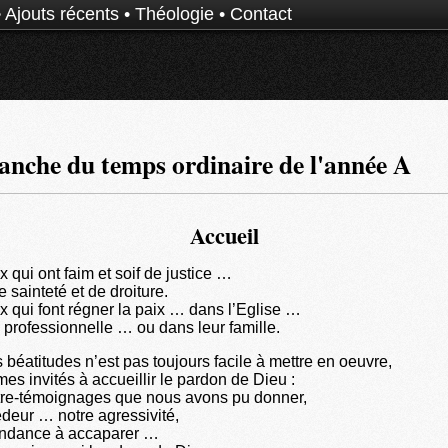
•
Ajouts récents
•
Théologie
•
Contact
nche du temps ordinaire de l'année A
Accueil
 qui ont faim et soif de justice …
e sainteté et de droiture.
 qui font régner la paix … dans l’Eglise …
 professionnelle … ou dans leur famille.
 béatitudes n’est pas toujours facile à mettre en oeuvre,
es invités à accueillir le pardon de Dieu :
tre-témoignages que nous avons pu donner,
édeur … notre agressivité,
endance à accaparer …