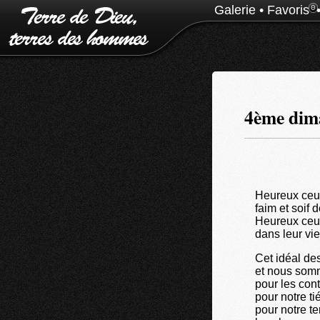
Galerie
•
Favoris
0
4ème dima
Heureux ceux
faim et soif d
Heureux ceux
dans leur vie
Cet idéal des
et nous somm
pour les con
pour notre ti
pour notre t