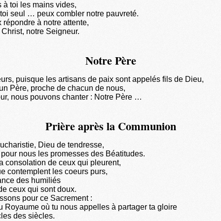
à toi les mains vides,
toi seul … peux combler notre pauvreté.
 répondre à notre attente,
 Christ, notre Seigneur.
Notre Père
urs, puisque les artisans de paix sont appelés fils de Dieu,
t un Père, proche de chacun de nous,
ur, nous pouvons chanter : Notre Père …
Prière après la Communion
ucharistie, Dieu de tendresse,
 pour nous les promesses des Béatitudes.
la consolation de ceux qui pleurent,
que contemplent les coeurs purs,
rance des humiliés
 de ceux qui sont doux.
ssons pour ce Sacrement :
u Royaume où tu nous appelles à partager ta gloire
les des siècles.