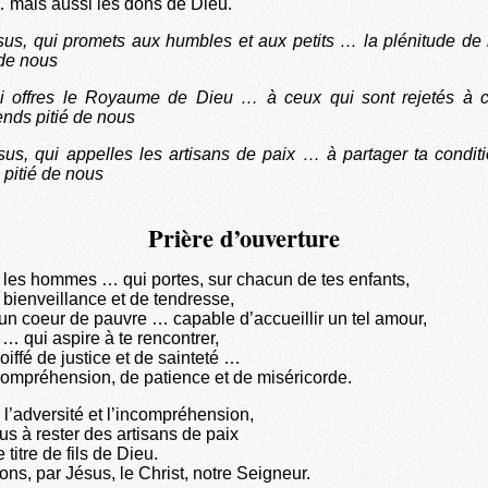
 mais aussi les dons de Dieu.
us, qui promets aux humbles et aux petits … la plénitude de l
 de nous
ui offres le Royaume de Dieu … à ceux qui sont rejetés à 
ends pitié de nous
us, qui appelles les artisans de paix … à partager ta conditi
 pitié de nous
Prière d’ouverture
 les hommes … qui portes, sur chacun de tes enfants,
 bienveillance et de tendresse,
n coeur de pauvre … capable d’accueillir un tel amour,
… qui aspire à te rencontrer,
iffé de justice et de sainteté …
ompréhension, de patience et de miséricorde.
l’adversité et l’incompréhension,
s à rester des artisans de paix
e titre de fils de Dieu.
ons, par Jésus, le Christ, notre Seigneur.