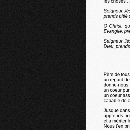
les choses …
Seigneur Jés
prends pitié
O Christ, q
Evangile, pr
Seigneur Jés
Dieu, prends
Père de tous
un regard de
donne-nous u
un coeur pur 
un coeur asso
capable de c
Jusque dans 
apprends-nou
et à mériter l
Nous t’en pri