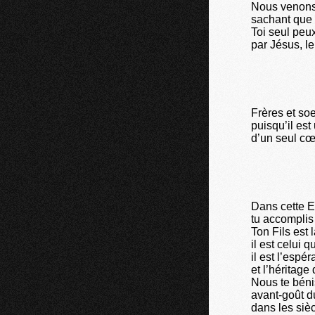
Nous venons 
sachant que 
Toi seul peux
par Jésus, le
Frères et soe
puisqu’il es
d’un seul cœ
Dans cette E
tu accomplis
Ton Fils est 
il est celui 
il est l’espé
et l’héritage
Nous te béni
avant-goût d
dans les sièc