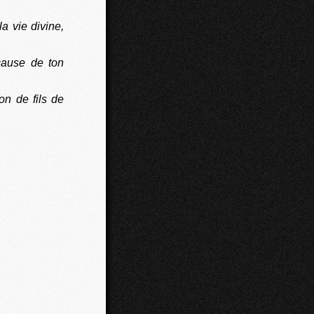
a vie divine,
cause de ton
on de fils de